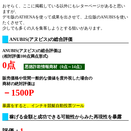
おそらく、ここに掲載している以外にもレターページがあると思い
ますが、
デモ版のATHENAを使って成果を出させて、上位版のANUBISを使い
たくさせて、
少しでも多くの人を集客しようとする狙いがあります。
ANUBIS(アヌビス)の総合評価
ANUBIS(アヌビス)の総合評価は
(相対評価100点満点形式)
0点
悪徳詐欺情報商材（0点～14点）
販売価格や世間一般的な価値を度外視した場合の
商材の絶対評価は
－1500P
暴露をすると、インチキ競艇自動投票ツール
稼げる金額と成功できる可能性からみた再現性を暴露
1
評価：