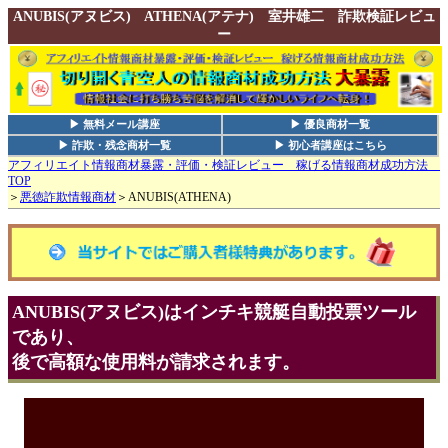
ANUBIS(アヌビス) ATHENA(アテナ) 室井雄二 詐欺検証レビュ
ー
▶ 無料メール講座
▶ 優良商材一覧
▶ 詐欺・残念商材一覧
▶ 初心者講座はこちら
アフィリエイト情報商材暴露・評価・検証レビュー 稼げる情報商材成功方法
TOP
＞
悪徳詐欺情報商材
＞ANUBIS(ATHENA)
ANUBIS(アヌビス)はインチキ競艇自動投票ツール
であり、
後で高額な使用料が請求されます。