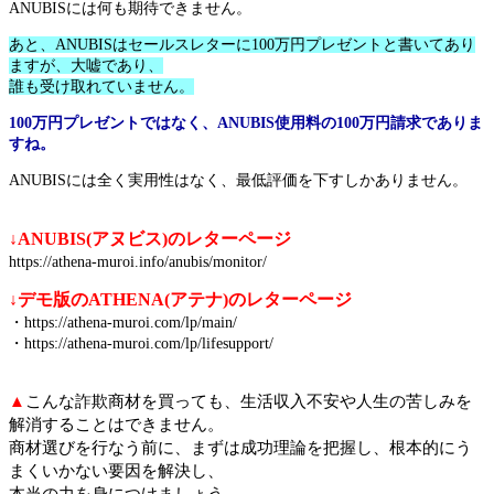
ANUBISには何も期待できません。
あと、ANUBISはセールスレターに100万円プレゼントと書いてあり
ますが、大嘘であり、
誰も受け取れていません。
100万円プレゼントではなく、ANUBIS使用料の100万円請求でありま
すね。
ANUBISには全く実用性はなく、最低評価を下すしかありません。
↓ANUBIS(アヌビス)のレターページ
https://athena-muroi.info/anubis/monitor/
↓デモ版のATHENA(アテナ)のレターページ
・https://athena-muroi.com/lp/main/
・https://athena-muroi.com/lp/lifesupport/
▲
こんな詐欺商材を買っても、生活収入不安や人生の苦しみを
解消することはできません。
商材選びを行なう前に、まずは成功理論を把握し、根本的にう
まくいかない要因を解決し、
本当の力を身につけましょう。