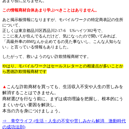
あまり役に立ちません。
この情報商材自体あまり学ぶべきことはありません。
あと掲示板情報になりますが、モバイルワークの特定商表記の住所
について、
正しくは東京都品川区西品川2-17-6 USハイツ302号で、
ここに友人が住んでるんだけど、気になったので聞いてみれば、
「高級外車のBMなんか止めてるの見た事ないし、こんな人知らな
い」と言っている情報もありました。
したがって、救いようのない詐欺情報商材です。
やはり、モバイルワークはセールスレターとの相違点が多いことか
ら悪徳詐欺情報商材です
▲
こんな詐欺商材を買っても、生活収入不安や人生の苦しみを
解消することはできません。
商材選びを行なう前に、まずは成功理論を把握し、根本的にう
まくいかない要因を解決し、
本当の力を身につけましょう。
⇒ 青空ライフ (生活・人生の不安や苦しみから解消 激動時代
の成功法則)