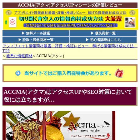
ACCMA(アクマ)アクセスUPマシーンの評価レビュー
▶ 無料メール講座
▶ 優良商材一覧
▶ 詐欺・残念商材一覧
▶ 初心者講座はこちら
アフィリエイト情報商材暴露・評価・検証レビュー 稼げる情報商材成功方法
TOP
＞
粗悪な情報商材
＞ACCMA(アクマ)
ACCMA(アクマ)はアクセスUPやSEO対策において
役には立ちますが…