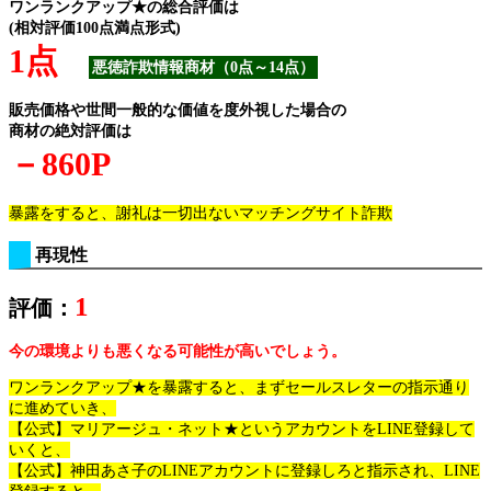
ワンランクアップ★の総合評価は
(相対評価100点満点形式)
1点
悪徳詐欺情報商材（0点～14点）
販売価格や世間一般的な価値を度外視した場合の
商材の絶対評価は
－860P
暴露をすると、謝礼は一切出ないマッチングサイト詐欺
再現性
1
評価：
今の環境よりも悪くなる可能性が高いでしょう。
ワンランクアップ★を暴露すると、まずセールスレターの指示通り
に進めていき、
【公式】マリアージュ・ネット★というアカウントをLINE登録して
いくと、
【公式】神田あさ子のLINEアカウントに登録しろと指示され、LINE