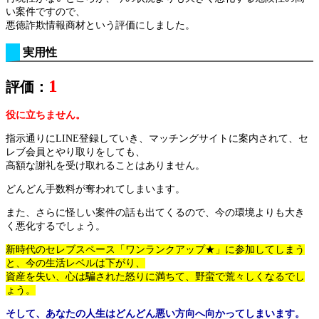
い案件ですので、
悪徳詐欺情報商材という評価にしました。
実用性
1
評価：
役に立ちません。
指示通りにLINE登録していき、マッチングサイトに案内されて、セ
レブ会員とやり取りをしても、
高額な謝礼を受け取れることはありません。
どんどん手数料が奪われてしまいます。
また、さらに怪しい案件の話も出てくるので、今の環境よりも大き
く悪化するでしょう。
新時代のセレブスペース「ワンランクアップ★」に参加してしまう
と、今の生活レベルは下がり、
資産を失い、心は騙された怒りに満ちて、野蛮で荒々しくなるでし
ょう。
そして、あなたの人生はどんどん悪い方向へ向かってしまいます。