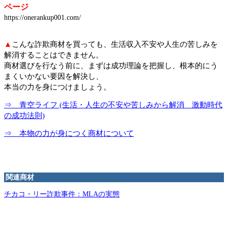
ページ
https://onerankup001.com/
▲
こんな詐欺商材を買っても、生活収入不安や人生の苦しみを
解消することはできません。
商材選びを行なう前に、まずは成功理論を把握し、根本的にう
まくいかない要因を解決し、
本当の力を身につけましょう。
⇒ 青空ライフ (生活・人生の不安や苦しみから解消 激動時代
の成功法則)
⇒ 本物の力が身につく商材について
関連商材
チカコ・リー詐欺事件：MLAの実態