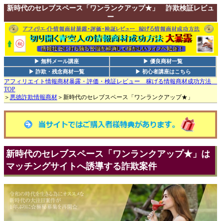
新時代のセレブスペース「ワンランクアップ★」 詐欺検証レビュ
ー
▶ 無料メール講座
▶ 優良商材一覧
▶ 詐欺・残念商材一覧
▶ 初心者講座はこちら
アフィリエイト情報商材暴露・評価・検証レビュー 稼げる情報商材成功方法
TOP
＞
悪徳詐欺情報商材
＞新時代のセレブスペース「ワンランクアップ★」
新時代のセレブスペース「ワンランクアップ★」は
マッチングサイトへ誘導する詐欺案件